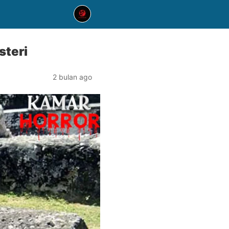
steri
2 bulan ago