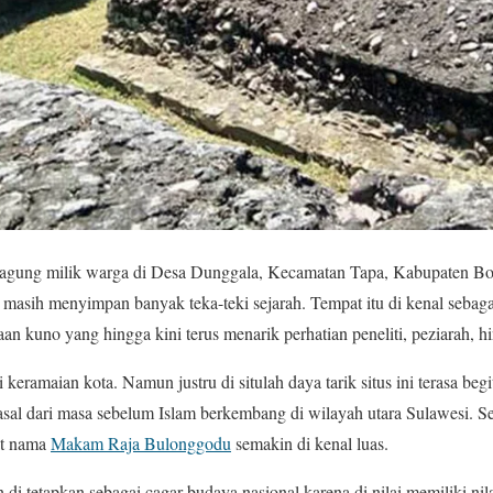
jagung milik warga di Desa Dunggala, Kecamatan Tapa, Kabupaten Bo
ng masih menyimpan banyak teka-teki sejarah. Tempat itu di kenal seb
aan kuno yang hingga kini terus menarik perhatian peneliti, peziarah,
eramaian kota. Namun justru di situlah daya tarik situs ini terasa be
sal dari masa sebelum Islam berkembang di wilayah utara Sulawesi. Sela
at nama
Makam Raja Bulonggodu
semakin di kenal luas.
ah di tetapkan sebagai cagar budaya nasional karena di nilai memiliki nila