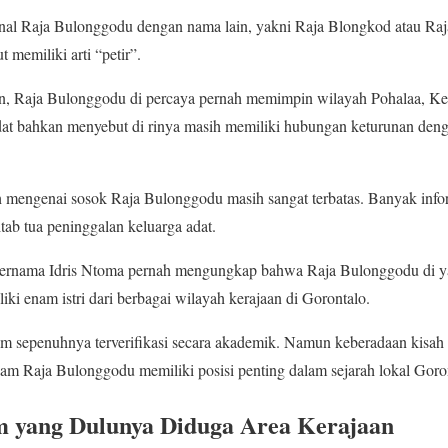
al Raja Bulonggodu dengan nama lain, yakni Raja Blongkod atau Raj
 memiliki arti “petir”.
un, Raja Bulonggodu di percaya pernah memimpin wilayah Pohalaa, Ke
dat bahkan menyebut di rinya masih memiliki hubungan keturunan denga
ah mengenai sosok Raja Bulonggodu masih sangat terbatas. Banyak info
itab tua peninggalan keluarga adat.
ernama Idris Ntoma pernah mengungkap bahwa Raja Bulonggodu di yak
liki enam istri dari berbagai wilayah kerajaan di Gorontalo.
m sepenuhnya terverifikasi secara akademik. Namun keberadaan kisah 
 Raja Bulonggodu memiliki posisi penting dalam sejarah lokal Goron
yang Dulunya Diduga Area Kerajaan