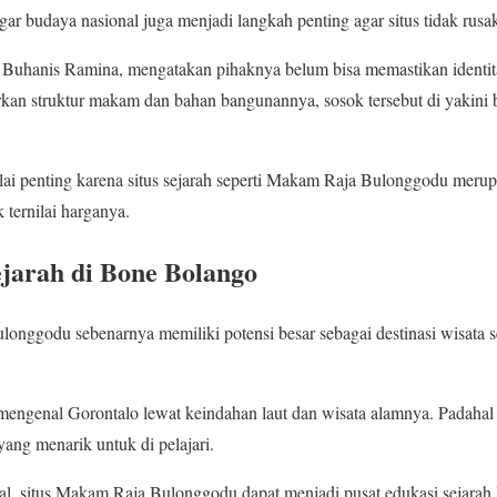
gar budaya nasional juga menjadi langkah penting agar situs tidak rusak
, Buhanis Ramina, mengatakan pihaknya belum bisa memastikan identit
n struktur makam dan bahan bangunannya, sosok tersebut di yakini b
ilai penting karena situs sejarah seperti Makam Raja Bulonggodu merupa
 ternilai harganya.
ejarah di Bone Bolango
nggodu sebenarnya memiliki potensi besar sebagai destinasi wisata s
mengenal Gorontalo lewat keindahan laut dan wisata alamnya. Padahal
yang menarik untuk di pelajari.
mal, situs Makam Raja Bulonggodu dapat menjadi pusat edukasi sejarah 